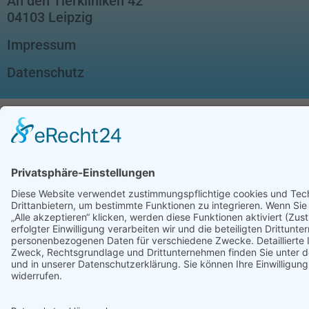
An den Tierkliniken 42
04103 Leipzig
Impressum
Datenschutz