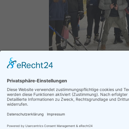
Wir
Leipziger-Eissport-Club
An den Tierkliniken 42
04103 Leipzig
Impressum
Datenschutz