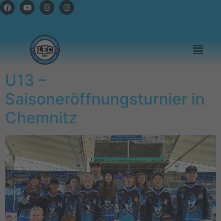
U13 –
Saisoneröffnungsturnier in
Chemnitz